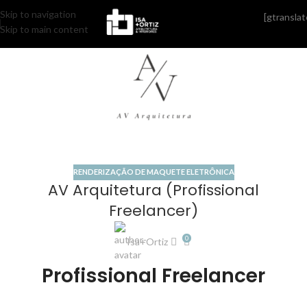
Skip to navigation
[gtranslat
14
Skip to main content
AGO
RENDERIZAÇÃO DE MAQUETE ELETRÔNICA
AV Arquitetura (Profissional
Freelancer)
0
Isa+Ortiz
Profissional Freelancer