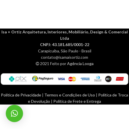
Isa + Ortiz Arquitetura, Interiores, Mobiliário, Design & Comercial
Ltda
CNPJ: 43.181.685/0001-22
Carapicuíba, São Paulo - Brasil
contato@isamaisortiz.com
2021 Feito por
Agência Looga
Política de Privacidade
|
Termos e Condições de Uso
|
Política de Troca
e Devolução
|
Política de Frete e Entrega