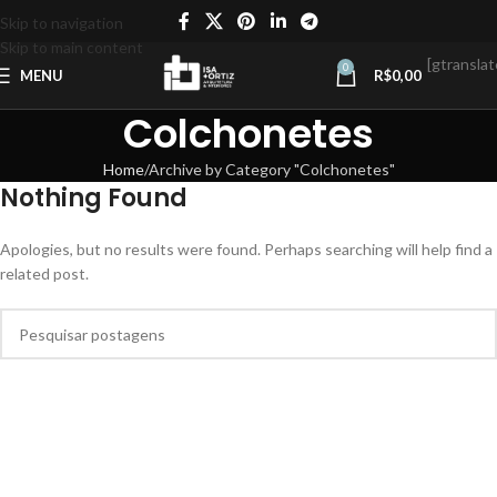
Skip to navigation
Skip to main content
[gtranslat
0
MENU
R$
0,00
Colchonetes
Home
Archive by Category "Colchonetes"
Nothing Found
Apologies, but no results were found. Perhaps searching will help find a
related post.