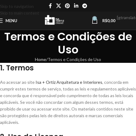
Skip to navigation
Skip to main content
[gtranslat
0
MENU
R$
0,00
Termos e Condições de
Uso
Home
Termos e Condições de Uso
1. Termos
Ao acessar ao site
Isa + Ortiz Arquitetura e Interiores
, concorda em
cumprir estes termos de serviço, todas as leis e regulamentos aplicáveis
​​e concorda que é responsável pelo cumprimento de todas as leis locais
aplicáveis. Se você não concordar com algum desses termos, está
proibido de usar ou acessar este site. Os materiais contidos neste site
são protegidos pelas leis de direitos autorais e marcas comerciais
aplicáveis.