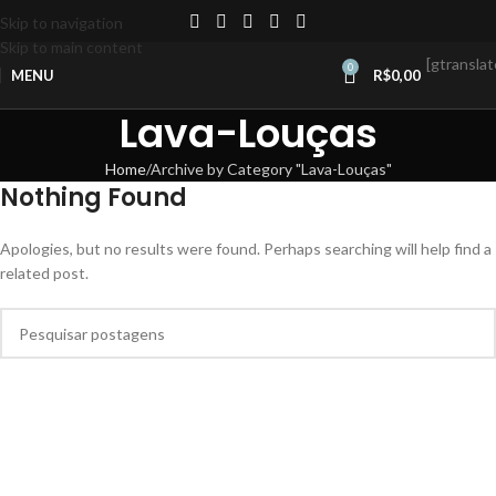
Skip to navigation
Skip to main content
[gtranslat
0
MENU
R$
0,00
Lava-Louças
Home
Archive by Category "Lava-Louças"
Nothing Found
Apologies, but no results were found. Perhaps searching will help find a
related post.