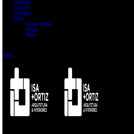
Portfólio
Cupons
Cashback
Mais
Quem Somos
Mídia
Blog
[gtranslate]
Menu