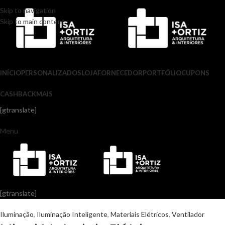
Skip to navigation
Skip to main content
INÍCIO
PERSONALIZADOS
LOJA
FORNECEDOR
PORTFÓLIO
CUPONS
CASHBACK
MAIS
[gtranslate]
Menu
[gtranslate]
Iluminação
,
Iluminação Inteligente
,
Materiais Elétricos
,
Ventilador