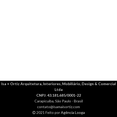
Isa + Ortiz Arquitetura, Interiores, Mobiliário, Design & Comercial
Ltda
CNPJ: 43.181.685/0001-22
Carapicuíba, São Paulo - Brasil
contato@isamaisortiz.com
2021 Feito por
Agência Looga