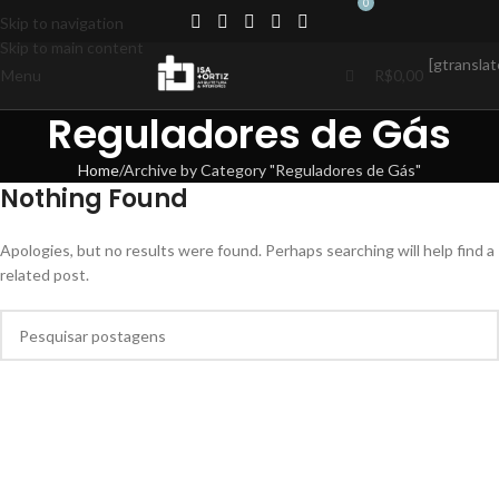
0
Skip to navigation
Skip to main content
[gtranslat
Menu
R$
0,00
Reguladores de Gás
Home
Archive by Category "Reguladores de Gás"
Nothing Found
Apologies, but no results were found. Perhaps searching will help find a
related post.