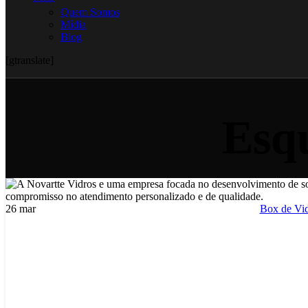
Quem Somos
Mídia
Blog
[gtranslate]
Esq
26
mar
Box de Vi