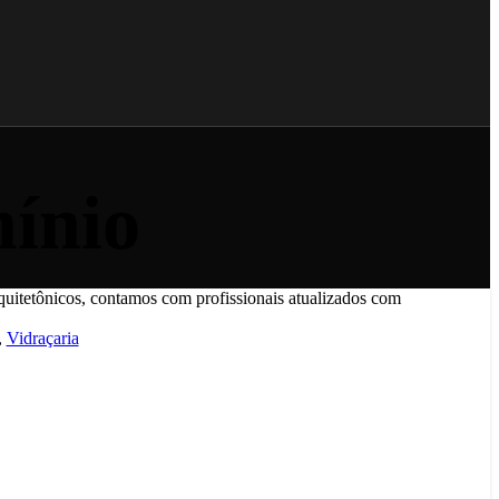
ínio
,
Vidraçaria