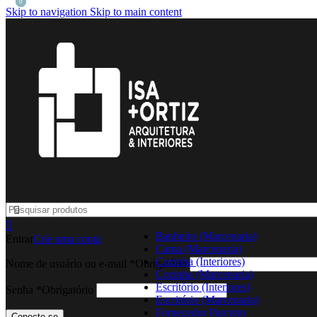
0
0
Skip to navigation
Skip to main content
Banheiro (Marcenaria)
Entrar
Crie uma conta
Cama (Marcenaria)
Cozinha (Interiores)
Nome de usuário ou e-mail
*
Obrigatório
Cozinha (Marcenaria)
Escritório (Interiores)
Senha
*
Obrigatório
Escritório (Marcenaria)
Fornecedor Parceiro
Conecte-se