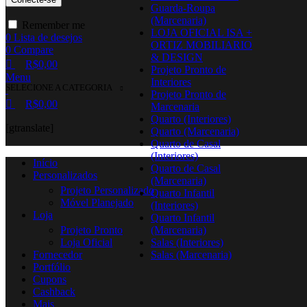
Guarda-Roupa
(Marcenaria)
Remember me
LOJA OFICIAL ISA +
0
Lista de desejos
ORTIZ MOBILIARIO
0
Compare
& DESIGN
R$
0,00
Projeto Pronto de
Menu
Interiores
SELECIONE A CATEGORIA
Projeto Pronto de
R$
0,00
Marcenaria
Quarto (Interiores)
[gtranslate]
Quarto (Marcenaria)
Quarto de Casal
(Interiores)
Início
Quarto de Casal
Personalizados
(Marcenaria)
Projeto Personalizado
Quarto Infantil
Móvel Planejado
(Interiores)
Loja
Quarto Infantil
Projeto Pronto
(Marcenaria)
Loja Oficial
Salas (Interiores)
Fornecedor
Salas (Marcenaria)
Portfólio
Cupons
Cashback
Mais