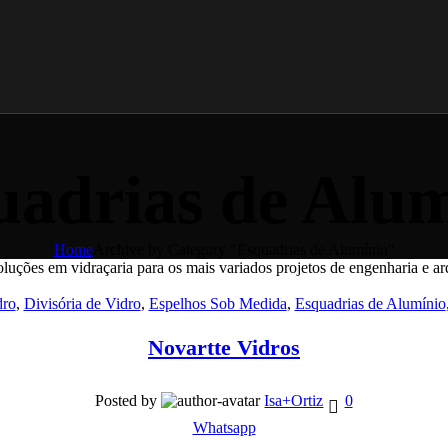
uadrias de Alum
Home
Archive by Category "Esquadrias de Alumínio"
dro
,
Divisória de Vidro
,
Espelhos Sob Medida
,
Esquadrias de Alumínio
Novartte Vidros
Posted by
Isa+Ortiz
0
Whatsapp