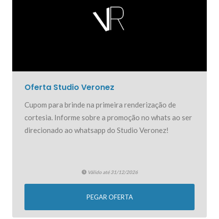
Oferta Studio Veronez
Cupom para brinde na primeira renderização de
cortesia. Informe sobre a promoção no whats ao ser
direcionado ao whatsapp do Studio Veronez!
Válido até 31/12/2026
PEGAR OFERTA