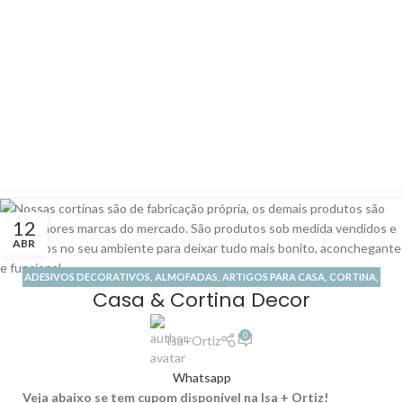
12
ABR
ADESIVOS DECORATIVOS
,
ALMOFADAS
,
ARTIGOS PARA CASA
,
CORTINA
,
Casa & Cortina Decor
LOJA DE PAPEL DE PAREDE
,
LOJA DE PISO VINÍLICO
,
LOJA ONLINE
,
PERSIANA
,
PERSIANA ROLÔ
,
TAPETE
,
TODAS CATEGORIAS
0
Isa+Ortiz
Whatsapp
Veja abaixo se tem cupom disponível na Isa + Ortiz!