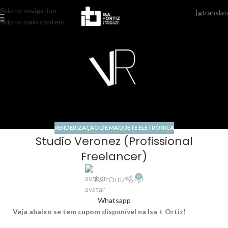
Skip to navigation
[gtranslat
17
Skip to main content
MAIO
RENDERIZAÇÃO DE MAQUETE ELETRÔNICA
Studio Veronez (Profissional
Freelancer)
0
Isa+Ortiz
Whatsapp
Veja abaixo se tem cupom disponível na Isa + Ortiz!