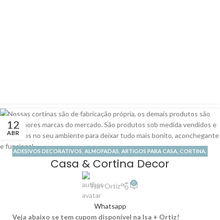
12
ABR
ADESIVOS DECORATIVOS
,
ALMOFADAS
,
ARTIGOS PARA CASA
,
CORTINA
,
Casa & Cortina Decor
LOJA DE PAPEL DE PAREDE
,
LOJA DE PISO VINÍLICO
,
LOJA ONLINE
,
PERSIANA
,
PERSIANA ROLÔ
,
TAPETE
,
TODAS CATEGORIAS
0
Isa+Ortiz
Whatsapp
Veja abaixo se tem cupom disponível na Isa + Ortiz!