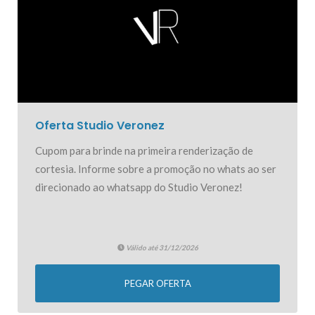
Oferta Studio Veronez
Cupom para brinde na primeira renderização de
cortesia. Informe sobre a promoção no whats ao ser
direcionado ao whatsapp do Studio Veronez!
Válido até 31/12/2026
PEGAR OFERTA