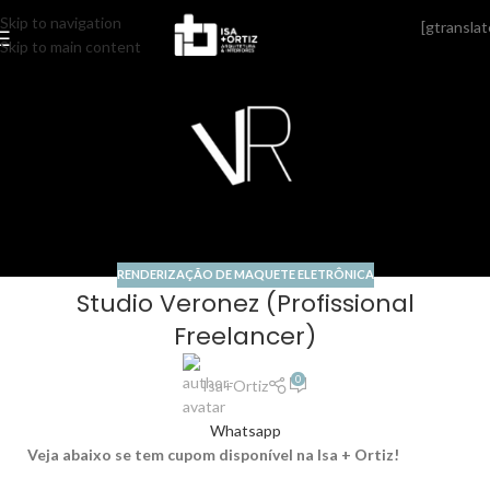
Skip to navigation
[gtranslat
17
Skip to main content
MAIO
RENDERIZAÇÃO DE MAQUETE ELETRÔNICA
Studio Veronez (Profissional
Freelancer)
0
Isa+Ortiz
Whatsapp
Veja abaixo se tem cupom disponível na Isa + Ortiz!