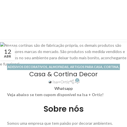
12
ABR
ADESIVOS DECORATIVOS
,
ALMOFADAS
,
ARTIGOS PARA CASA
,
CORTINA
,
Casa & Cortina Decor
LOJA DE PAPEL DE PAREDE
,
LOJA DE PISO VINÍLICO
,
LOJA ONLINE
,
PERSIANA
,
PERSIANA ROLÔ
,
TAPETE
,
TODAS CATEGORIAS
0
Isa+Ortiz
Whatsapp
Veja abaixo se tem cupom disponível na Isa + Ortiz!
Sobre nós
Somos uma empresa que tem paixão por decorar ambientes.