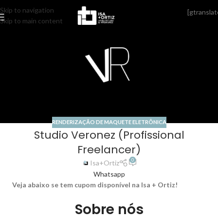
Skip to navigation
[gtranslat
17
Skip to main content
MAIO
RENDERIZAÇÃO DE MAQUETE ELETRÔNICA
Studio Veronez (Profissional
Freelancer)
0
Isa+Ortiz
Whatsapp
Veja abaixo se tem cupom disponível na Isa + Ortiz!
Sobre nós