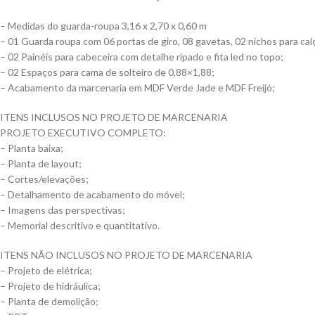
– Medidas do guarda-roupa 3,16 x 2,70 x 0,60 m
– 01 Guarda roupa com 06 portas de giro, 08 gavetas, 02 nichos para cal
– 02 Painéis para cabeceira com detalhe ripado e fita led no topo;
– 02 Espaços para cama de solteiro de 0,88×1,88;
– Acabamento da marcenaria em MDF Verde Jade e MDF Freijó;
ITENS INCLUSOS NO PROJETO DE MARCENARIA
PROJETO EXECUTIVO COMPLETO:
– Planta baixa;
– Planta de layout;
– Cortes/elevações;
– Detalhamento de acabamento do móvel;
– Imagens das perspectivas;
– Memorial descritivo e quantitativo.
ITENS NÃO INCLUSOS NO PROJETO DE MARCENARIA
– Projeto de elétrica;
– Projeto de hidráulica;
– Planta de demolição;