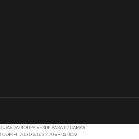
 GUARDA-ROUPA VERDE PARA 02 CAMAS
OM FITA LED 3,16 x 2,70m – 03.0032