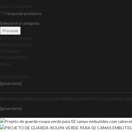
Skip to navigation
Skip to main content
Selecione a categoria
Procurar
Entrar / Cadastrar
0
Lista de desejos
0
Compare
0
items
R$
0,00
Menu
0
items
R$
0,00
[gtranslate]
INÍCIO
PERSONALIZADOS
LOJA
FORNECEDOR
PORTFÓLIO
CUPONS
CAS
[gtranslate]