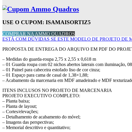
USE O CUPOM: ISAMAISORTIZ5
COMPRAR NA AMMO QUADROS
ESTÁ COM DÚVIDAS SE ESTE MODELO DE PROJETO DE 
PROPOSTA DE ENTREGA DO ARQUIVO EM PDF DO PROJE
– Medidas do guarda-roupa 2,75 x 2,55 x 0,618 m
– 01 Guarda roupa com 02 nichos abertos laterais com iluminação, 08 p
– 01 Painel para cabeceira estofado liso de cor cinza;
– 01 Espaço para cama de casal de 1,38×1,88;
– Acabamento da marcenaria em MDF amadeirado e MDF texturizado
ITENS INCLUSOS NO PROJETO DE MARCENARIA
PROJETO EXECUTIVO COMPLETO:
– Planta baixa;
– Planta de layout;
– Cortes/elevações;
– Detalhamento de acabamento do móvel;
– Imagens das perspectivas;
– Memorial descritivo e quantitativo;