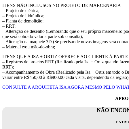
ITENS NÃO INCLUSOS NO PROJETO DE MARCENARIA
– Projeto de elétrica;
– Projeto de hidráulica;
– Planta de demolição;
– RRT;
– Alteração de desenho (Lembrando que o seu próprio marceneiro pode
que será cobrado valor a parte sob consulta);
– Alteração na maquete 3D (Se precisar de novas imagens será cobrado
– Material e/ou mão-de-obra;
ITENS QUE A ISA + ORTIZ OFERECE AO CLIENTE À PAR
– Registros de projetos RRT (Realizado pela Isa + Ortiz quando fazem
RRT);
– Acompanhamento de Obra (Realizado pela Isa + Ortiz em todo o Bra
variar entre R$450,00 à R$900,00 cada visita, dependendo da região)
CONSULTE A ARQUITETA ISA AGORA MESMO PELO WHAT
APROV
NÃO ENCON
ENTÃO