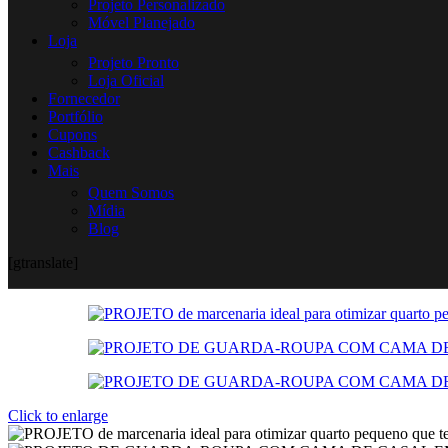
Projeto Personalizado
Móvel Planejado
Loja
Projeto Pronto
Loja Oficial
Fornecedor
Portfólio
Cupons
Cashback
Mais
Quem Somos
Mídia
Blog
[gtranslate]
Click to enlarge