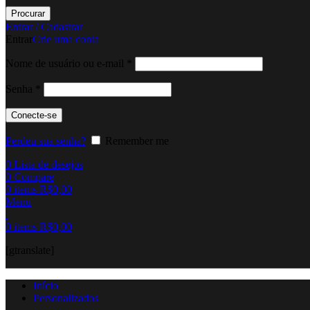
Procurar
Entrar / Cadastrar
Entrar
Crie uma conta
Obrigatório
Nome de usuário ou e-mail
*
Obrigatório
Senha
*
Conecte-se
Perdeu sua senha?
Remember me
0
Lista de desejos
0
Compare
0
items
R$
0,00
Menu
0
items
R$
0,00
[gtranslate]
Início
Personalizados