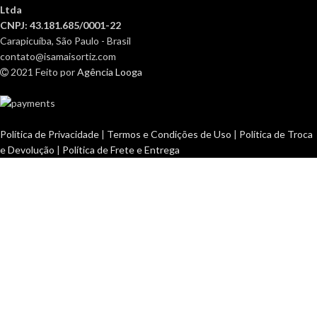
Ltda
CNPJ: 43.181.685/0001-22
Carapicuíba, São Paulo - Brasil
contato@isamaisortiz.com
2021 Feito por
Agência Looga
Política de Privacidade
|
Termos e Condições de Uso
|
Política de Troca
e Devolução
|
Política de Frete e Entrega