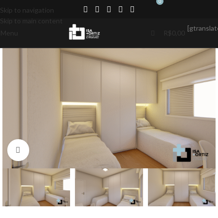
0
Skip to navigation
Skip to main content
[gtranslat
Menu
R$
0,00
Click to enlarge