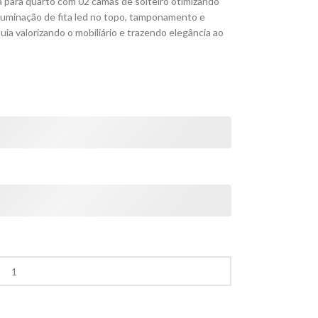
ara quarto com 02 camas de solteiro otimizando
luminação de fita led no topo, tamponamento e
 valorizando o mobiliário e trazendo elegância ao