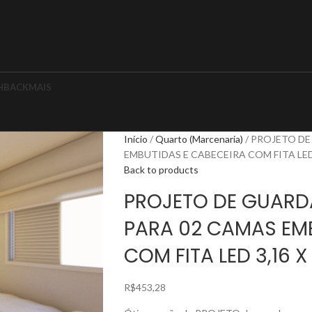
HBACK
MAIS
Início
Quarto (Marcenaria)
PROJETO DE
EMBUTIDAS E CABECEIRA COM FITA LED 3
Back to products
PROJETO DE GUARD
PARA 02 CAMAS EMB
COM FITA LED 3,16 X
R$
453,28