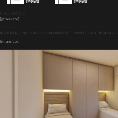
0
items
R$
0,00
[gtranslate]
INÍCIO
PERSONALIZADOS
LOJA
FORNECEDOR
PORTFÓLIO
CUPONS
CAS
[gtranslate]