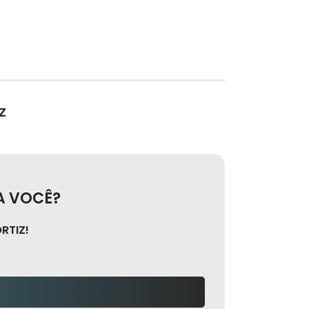
Z
A VOCÊ?
RTIZ!