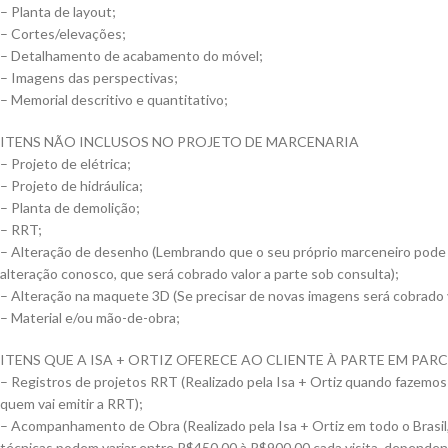
– Planta de layout;
– Cortes/elevações;
– Detalhamento de acabamento do móvel;
– Imagens das perspectivas;
– Memorial descritivo e quantitativo;
ITENS NÃO INCLUSOS NO PROJETO DE MARCENARIA
– Projeto de elétrica;
– Projeto de hidráulica;
– Planta de demolição;
– RRT;
– Alteração de desenho (Lembrando que o seu próprio marceneiro pode fa
alteração conosco, que será cobrado valor a parte sob consulta);
– Alteração na maquete 3D (Se precisar de novas imagens será cobrado v
– Material e/ou mão-de-obra;
ITENS QUE A ISA + ORTIZ OFERECE AO CLIENTE À PARTE EM PA
– Registros de projetos RRT (Realizado pela Isa + Ortiz quando fazemos
quem vai emitir a RRT);
– Acompanhamento de Obra (Realizado pela Isa + Ortiz em todo o Brasil,
técnicas podem variar entre R$450,00 à R$900,00 cada visita, dependen