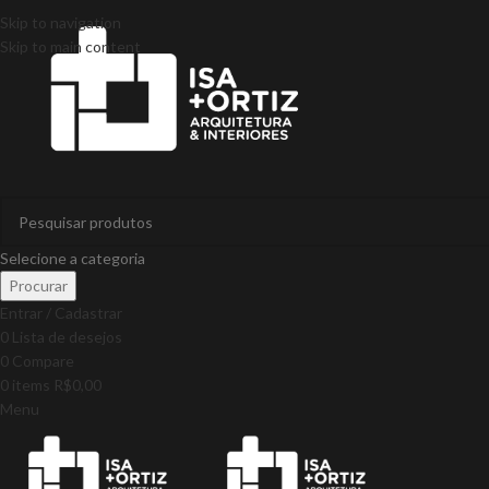
Skip to navigation
Skip to main content
Selecione a categoria
Procurar
Entrar / Cadastrar
0
Lista de desejos
0
Compare
0
items
R$
0,00
Menu