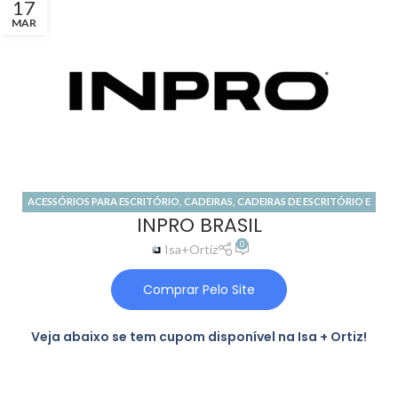
17
MAR
ACESSÓRIOS PARA ESCRITÓRIO
,
CADEIRAS
,
CADEIRAS DE ESCRITÓRIO E
INPRO BRASIL
GAMER
,
LOJA ONLINE
,
MÓVEIS DE ESCRITÓRIO
0
Isa+Ortiz
Comprar Pelo Site
Veja abaixo se tem cupom disponível na Isa + Ortiz!