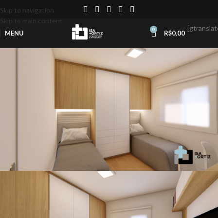
Skip to navigation
Skip to main content
[gtranslat
0
MENU
R$
0,00