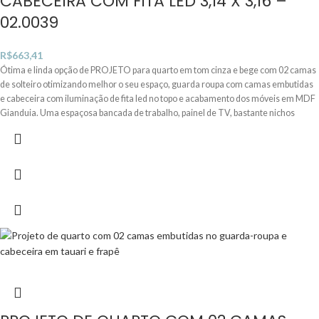
CABECEIRA COM FITA LED 3,14 X 3,16 –
02.0039
R$
663,41
Ótima e linda opção de PROJETO para quarto em tom cinza e bege com 02 camas
de solteiro otimizando melhor o seu espaço, guarda roupa com camas embutidas
e cabeceira com iluminação de fita led no topo e acabamento dos móveis em MDF
Gianduia. Uma espaçosa bancada de trabalho, painel de TV, bastante nichos
abertos e basculantes.