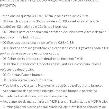
PROPOSTA DE ENTREGA DO ARQUIVO EM PDF DO PROJETO
PRONTO:
– Medidas do quarto 3,14 x 3,167m e pé direito de 2,705m
– 01 Guarda roupa com 06 portas de giro, 08 gavetas externas, 02
cabideiros, 02 maleiros e 12 nichos internos;
– 02 Painéis para cabeceira com estofado de linho cinza claro e detalhe
ripado com fita led no topo;
– 02 Espaços para cama de solteiro de 0,88×1,88;
– 01 Bancada com 02 gaveteiros de cada lado com 04 gavetas cada e 04
portas de acesso para esconder cabos;
– 01 Painel de tv branco com detalhe de ripas em freijó;
– 01 Nicho superior com 02 portas basculantes e nicho para livros e
objetos de decoração;
– 02 Cadeiras Eames branco;
– 01 Persiana rolo blackout branca;
– Piso laminado Carvalho Hanover e rodapés de poliestireno branco;
– Acabamento das paredes em pintura fosca branco e parede da
bancada de trabalho em pintura fosca pérola;
– Acabamento da marcenaria em MDF Branco Texturizado e MDF Freijó;
– Iluminação com plafon central fixado na laje e fita led na cabeceira de