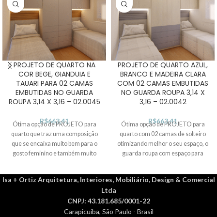
PROJETO DE QUARTO NA
PROJETO DE QUARTO AZUL,
COR BEGE, GIANDUIA E
BRANCO E MADEIRA CLARA
TAUARI PARA 02 CAMAS
COM 02 CAMAS EMBUTIDAS
EMBUTIDAS NO GUARDA
NO GUARDA ROUPA 3,14 X
ROUPA 3,14 X 3,16 – 02.0045
3,16 – 02.0042
R$
663,41
R$
663,41
Ótima opção de PROJETO para
Ótima opção de PROJETO para
quarto que traz uma composição
quarto com 02 camas de solteiro
que se encaixa muito bem para o
otimizando melhor o seu espaço, o
gosto feminino e também muito
guarda roupa com espaço para
bem para o gosto masculino, com
camas embutidas e cabeceira com
02 camas de solteiro para otimizar
iluminação de fita led no topo e
Isa + Ortiz Arquitetura, Interiores, Mobiliário, Design & Comercial
o quarto, o guarda-roupa com
acabamento dos móveis sem
Ltda
espaço para camas embutidas e
puxador aparente trazendo um
CNPJ: 43.181.685/0001-22
cabeceira com iluminação de fita
visual mais limpo aos móveis com
Carapicuíba, São Paulo - Brasil
led no topo e acabamento dos
uma combinação mais despojada