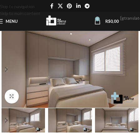
Skip to navigation
Skip to main content
[gtranslat
0
MENU
R$
0,00
Click to enlarge