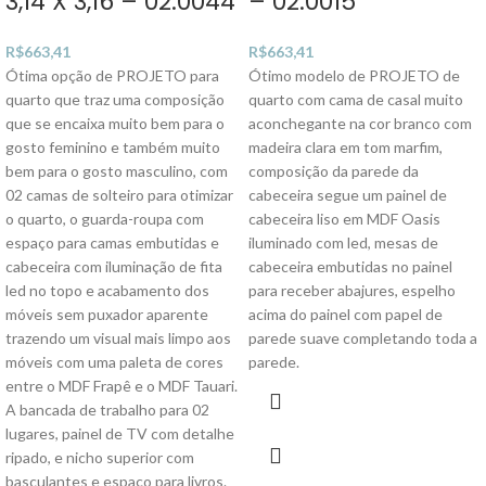
3,14 X 3,16 – 02.0044
– 02.0015
R$
663,41
R$
663,41
Ótima opção de PROJETO para
Ótimo modelo de PROJETO de
quarto que traz uma composição
quarto com cama de casal muito
que se encaixa muito bem para o
aconchegante na cor branco com
gosto feminino e também muito
madeira clara em tom marfim,
bem para o gosto masculino, com
composição da parede da
02 camas de solteiro para otimizar
cabeceira segue um painel de
o quarto, o guarda-roupa com
cabeceira liso em MDF Oasis
espaço para camas embutidas e
iluminado com led, mesas de
cabeceira com iluminação de fita
cabeceira embutidas no painel
led no topo e acabamento dos
para receber abajures, espelho
móveis sem puxador aparente
acima do painel com papel de
trazendo um visual mais limpo aos
parede suave completando toda a
móveis com uma paleta de cores
parede.
entre o MDF Frapê e o MDF Tauari.
A bancada de trabalho para 02
lugares, painel de TV com detalhe
ripado, e nicho superior com
basculantes e espaço para livros.