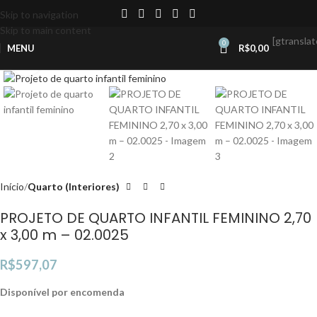
Skip to navigation
Skip to main content
[gtranslat
0
MENU
R$
0,00
Click to enlarge
Início
Quarto (Interiores)
PROJETO DE QUARTO INFANTIL FEMININO 2,70
x 3,00 m – 02.0025
R$
597,07
Disponível por encomenda