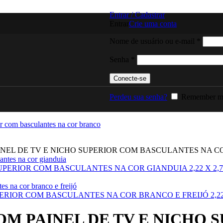
Entrar / Cadastrar
Entrar
Crie uma conta
Obriga
Nome de usuário ou e-mail
*
Obrigatório
Senha
*
Conecte-se
Perdeu sua senha?
Remember m
L DE TV E NICHO SUPERIOR COM BASCULANTES NA COR BR
ERIOR COM BASCULANTES NA COR GIANDUIA 2,22 X 2,70 X
OR COM BASCULANTES NA COR BRANCO E FREIJÓ 2,22 X 2
OM PAINEL DE TV E NICHO 