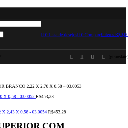
tório
0
items
R$
0,0
0
Lista de desejos
0
Compare
e
[gtranslate
ANCO 2,22 X 2,70 X 0,58 – 03.0053
 0,58 - 03.0052
R$
453,28
,43 X 0,58 - 03.0054
R$
453,28
SUPERIOR COM