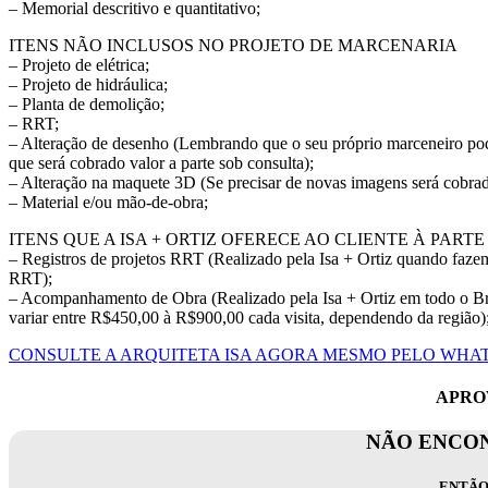
– Memorial descritivo e quantitativo;
ITENS NÃO INCLUSOS NO PROJETO DE MARCENARIA
– Projeto de elétrica;
– Projeto de hidráulica;
– Planta de demolição;
– RRT;
– Alteração de desenho (Lembrando que o seu próprio marceneiro pode
que será cobrado valor a parte sob consulta);
– Alteração na maquete 3D (Se precisar de novas imagens será cobrado
– Material e/ou mão-de-obra;
ITENS QUE A ISA + ORTIZ OFERECE AO CLIENTE À PAR
– Registros de projetos RRT (Realizado pela Isa + Ortiz quando fazem
RRT);
– Acompanhamento de Obra (Realizado pela Isa + Ortiz em todo o Bra
variar entre R$450,00 à R$900,00 cada visita, dependendo da região)
CONSULTE A ARQUITETA ISA AGORA MESMO PELO WHAT
APROV
NÃO ENCON
ENTÃO