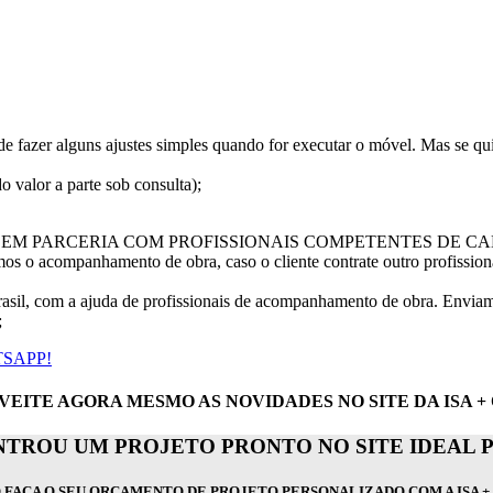
 fazer alguns ajustes simples quando for executar o móvel. Mas se qui
 valor a parte sob consulta);
TE EM PARCERIA COM PROFISSIONAIS COMPETENTES DE C
os o acompanhamento de obra, caso o cliente contrate outro profissiona
sil, com a ajuda de profissionais de acompanhamento de obra. Enviamo
;
SAPP!
EITE AGORA MESMO AS NOVIDADES NO SITE DA ISA +
TROU UM PROJETO PRONTO NO SITE IDEAL 
 FAÇA O SEU ORÇAMENTO DE PROJETO PERSONALIZADO COM A ISA + 