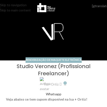
Skip to navigation
[gtranslat
17
Skip to main content
MAIO
RENDERIZAÇÃO DE MAQUETE ELETRÔNICA
Studio Veronez (Profissional
Freelancer)
0
Isa+Ortiz
Whatsapp
Veja abaixo se tem cupom disponível na Isa + Ortiz!