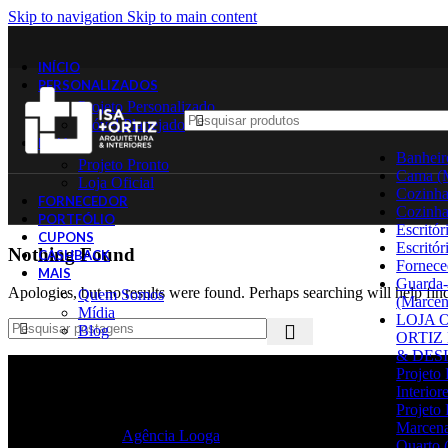
Skip to navigation
Skip to main content
INÍCIO
PERSONALIZADOS
Projeto Personalizado
Móvel Planejado
LOJA
Banheir
Projeto Pronto
Cama (M
Loja Oficial
Cozinha 
FORNECEDOR
Cozinha
PORTFÓLIO
Escritór
CUPONS
Escritór
Nothing Found
CASHBACK
Fornece
MAIS
Guarda
Apologies, but no results were found. Perhaps searching will help find
Quem Somos
(Marcen
Mídia
LOJA O
Blog
ORTIZ
& DES
Isa + Ortiz Arquitetura, Interiores, Mobiliário, Design & Comerc
Projeto 
CNPJ: 43.181.685/0001-22
Interior
Carapicuíba, São Paulo - Brasil
SELECIONE A CATEGORIA
Projeto 
contato@isamaisortiz.com
Marcena
2021 Feito por
Agência Looga
Quarto (