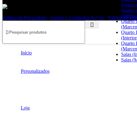
Quarto 
Quarto 
(Interior
Política de Privacidade
|
Termos e Condições de Uso
|
Política de Tr
Quarto 
(Marcen
Quarto I
(Interior
Quarto I
(Marcen
Início
Salas (I
Salas (
Personalizados
Loja