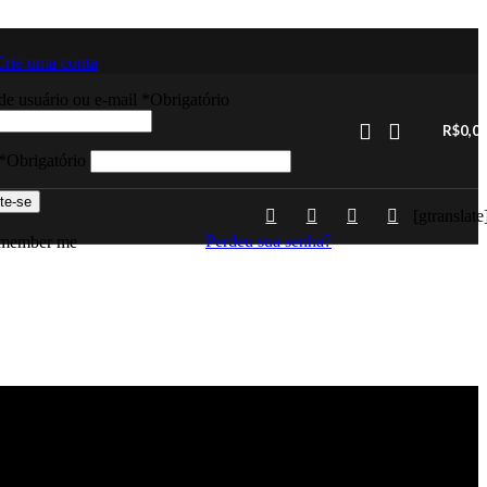
Crie uma conta
e usuário ou e-mail
*
Obrigatório
R$
0,0
*
Obrigatório
te-se
[gtranslate
Perdeu sua senha?
member me