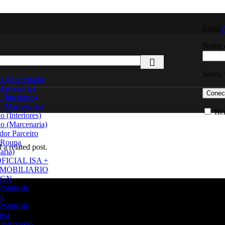
Entrar
Nome d
Senha
o (Marcenaria)
arcenaria)
Conec
(Interiores)
 (Marcenaria)
Re
io (Interiores)
io (Marcenaria)
dor Parceiro
-Roupa
 a related post.
aria)
FICIAL ISA +
 MOBILIARIO
IGN
ial Ltda
Pronto de
es
Pronto de
ria
Interiores)