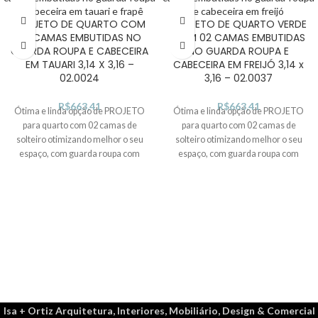
PROJETO DE QUARTO COM
PROJETO DE QUARTO VERDE
02 CAMAS EMBUTIDAS NO
COM 02 CAMAS EMBUTIDAS
GUARDA ROUPA E CABECEIRA
NO GUARDA ROUPA E
EM TAUARI 3,14 X 3,16 –
CABECEIRA EM FREIJÓ 3,14 x
02.0024
3,16 – 02.0037
R$
663,41
R$
663,41
Ótima e linda opção de PROJETO
Ótima e linda opção de PROJETO
para quarto com 02 camas de
para quarto com 02 camas de
solteiro otimizando melhor o seu
solteiro otimizando melhor o seu
espaço, com guarda roupa com
espaço, com guarda roupa com
camas embutidas, a cabeceira de
camas embutidas, a cabeceira de
cama em Tauari com iluminação de
cama em Freijó com iluminação de
fita led no topo, valorizando o seu
fita led no topo, valorizando o seu
quarto. Uma espaçosa bancada de
quarto. Uma espaçosa bancada de
trabalho, painel de TV e bastante
trabalho, painel de TV e bastante
nichos abertos e com basculantes,
nichos abertos e com basculantes,
trazendo um charme especial para
trazendo um charme especial para
este quarto.
este quarto.
Isa + Ortiz Arquitetura, Interiores, Mobiliário, Design & Comercial