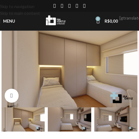
Skip to navigation
Skip to main content
[gtranslat
0
MENU
R$
0,00
Click to enlarge