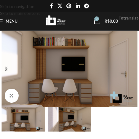
Skip to navigation
Skip to main content
[gtranslat
0
MENU
R$
0,00
Click to enlarge