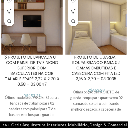
PROJETO DE BANCADA U
PROJETO DE GUARDA-
COM PAINEL DE TV E NICHO
ROUPA BRANCO PARA 02
SUPERIOR COM
CAMAS EMBUTIDAS E
BASCULANTES NA COR
CABECEIRA COM FITA LED
TAUARI E FRAPÊ 2,22 X 2,70 X
3,16 X 2,70 – 03.0035
0,58 – 03.0047
R$
453,28
Ótima opção de PROJETO de
R$
453,28
Ótimo modelo de PROJETO para a
guarda-roupa para quarto com 02
bancada de trabalho para 02
camas de solteiro otimizando
cadeiras com painel para TV e
melhor o espaço, a cabeceira de
bastante nichos para guardar
cama com iluminação de fita led no
pertences. Trazendo um design
topo, tamponamento e portas com
Isa + Ortiz Arquitetura, Interiores, Mobiliário, Design & Comercial
único e moderno com acabamento
acabamento uniforme em