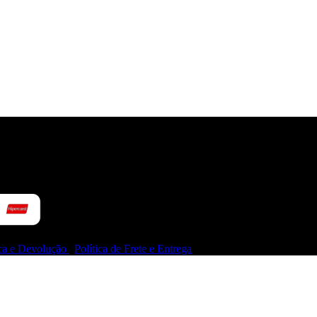
ial Ltda
oca e Devolução
|
Política de Frete e Entrega