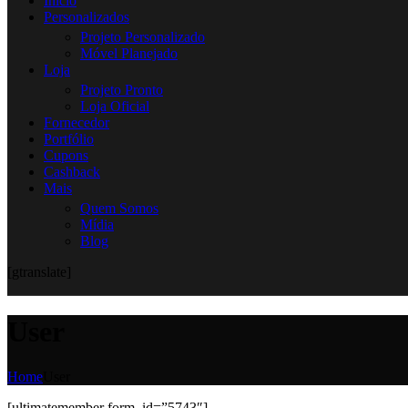
Início
Personalizados
Projeto Personalizado
Móvel Planejado
Loja
Projeto Pronto
Loja Oficial
Fornecedor
Portfólio
Cupons
Cashback
Mais
Quem Somos
Mídia
Blog
[gtranslate]
User
Home
User
[ultimatemember form_id=”5743″]