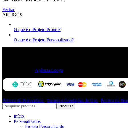
Fechar
ARTIGOS
O que é o Projeto Pronto?
O que é o Projeto Personalizado?
Isa + Ortiz Arquitetura, Interiores, Mobiliário, Design & Comerc
CNPJ: 43.181.685/0001-22
Carapicuíba, São Paulo - Brasil
contato@isamaisortiz.com
2021 Feito por
Agência Looga
Política de Privacidade
|
Termos e Condições de Uso
|
Política de Tr
Procurar
Início
Personalizados
Projeto Personalizado