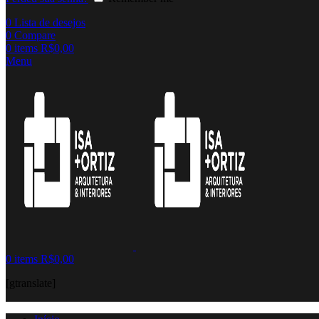
0
Lista de desejos
0
Compare
0
items
R$
0,00
Menu
0
items
R$
0,00
[gtranslate]