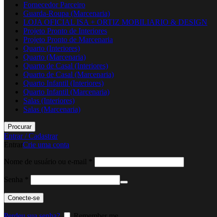
Fornecedor Parceiro
Guarda-Roupa (Marcenaria)
LOJA OFICIAL ISA + ORTIZ MOBILIARIO & DESIGN
Projeto Pronto de Interiores
Projeto Pronto de Marcenaria
Quarto (Interiores)
Quarto (Marcenaria)
Quarto de Casal (Interiores)
Quarto de Casal (Marcenaria)
Quarto Infantil (Interiores)
Quarto Infantil (Marcenaria)
Salas (Interiores)
Salas (Marcenaria)
Procurar
Entrar / Cadastrar
Entrar
Crie uma conta
Obrigatório
Nome de usuário ou e-mail
*
Obrigatório
Senha
*
Conecte-se
Perdeu sua senha?
Remember me