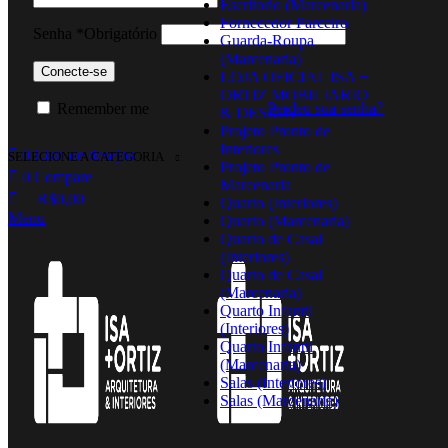
Escritório (Marcenaria)
Fornecedor Parceiro
Senha
*
Obrigatório
Guarda-Roupa
(Marcenaria)
Conecte-se
LOJA OFICIAL ISA +
ORTIZ MOBILIARIO
Perdeu sua senha?
Remember me
& DESIGN
Projeto Pronto de
Interiores
0
Lista de desejos
SELECIONE A CATEGORIA
Projeto Pronto de
0
Compare
Marcenaria
R$
0,00
Quarto (Interiores)
Menu
Quarto (Marcenaria)
Quarto de Casal
(Interiores)
Quarto de Casal
(Marcenaria)
Quarto Infantil
(Interiores)
Quarto Infantil
(Marcenaria)
Salas (Interiores)
Salas (Marcenaria)