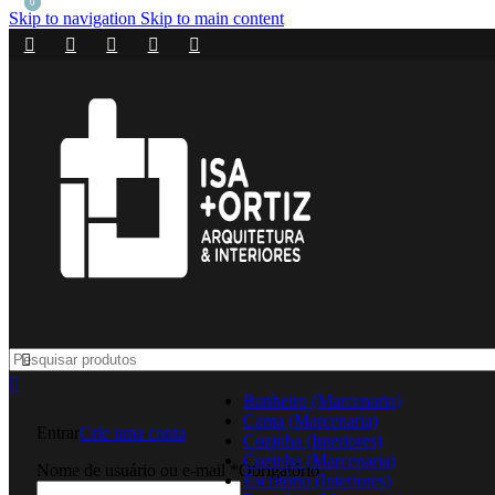
0
0
Skip to navigation
Skip to main content
Banheiro (Marcenaria)
Cama (Marcenaria)
Entrar
Crie uma conta
Cozinha (Interiores)
Cozinha (Marcenaria)
Nome de usuário ou e-mail
*
Obrigatório
Escritório (Interiores)