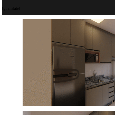
[gtranslate]