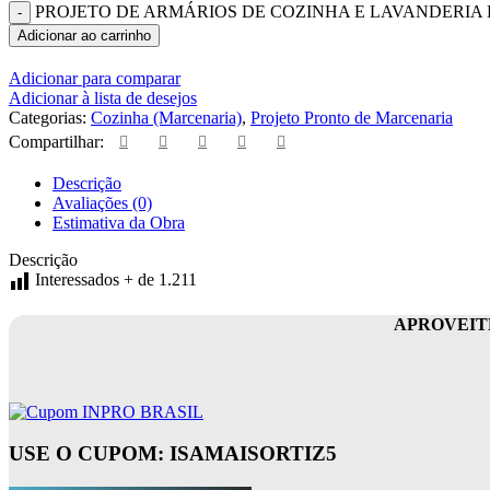
PROJETO DE ARMÁRIOS DE COZINHA E LAVANDERIA EM 
Adicionar ao carrinho
Adicionar para comparar
Adicionar à lista de desejos
Categorias:
Cozinha (Marcenaria)
,
Projeto Pronto de Marcenaria
Compartilhar:
Descrição
Avaliações (0)
Estimativa da Obra
Descrição
Interessados + de
1.211
APROVEITE
USE O CUPOM:
ISAMAISORTIZ5