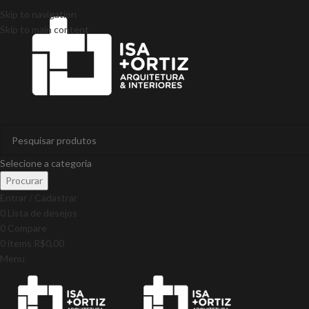
Skip to navigation
Skip to main content
Selecione a categoria
Procurar
Entrar / Cadastrar
0
Lista de desejos
0
Compare
0
items
R$
0,00
Menu