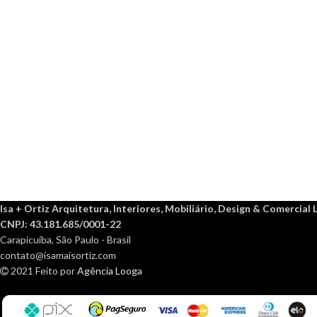
box
de
vidro,
portas
e
janelas.
Isa + Ortiz Arquitetura, Interiores, Mobiliário, Design & Comercial 
CNPJ: 43.181.685/0001-22
Carapicuíba, São Paulo - Brasil
contato@isamaisortiz.com
2021 Feito por
Agência Looga