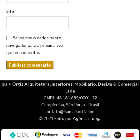
Site
Salvar meus dados neste
navegador para a próxima vez
que eu comentar.
Isa + Ortiz Arquitetura, Interiores, Mobiliário, Design & Comercial
Ltda
CNPJ: 43.181.685/0001-22
Carapicuíba, São Paulo - Brasil
contato@isamaisortiz.com
2021 Feito por
Agência Looga