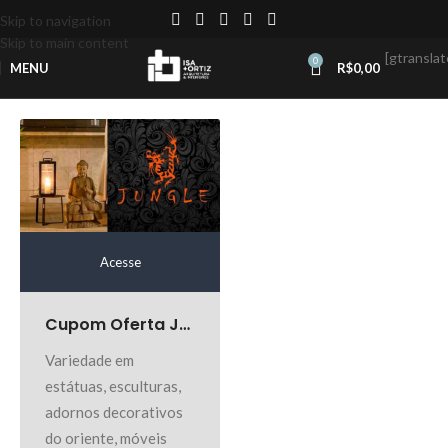
Skip to navigation
Skip to main content
[gtranslat
0
MENU
R$
0,00
Acesse
Cupom Oferta Jungle Casa
Variedade em
estátuas, esculturas,
adornos decorativos
do oriente, móveis