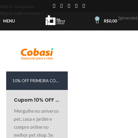
Skip to navigation
Skip to main content
[gtranslat
0
MENU
R$
0,00
10% OFF PRIMEIRA COMPRA
Cupom 10% OFF Pet Shop Cobasi
Mergulhe no universo
pet, casa e jardim e
compre online no
melhor pet shop. Se