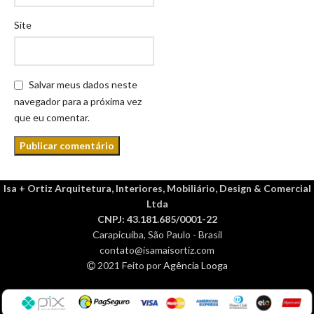
Site
Salvar meus dados neste
navegador para a próxima vez
que eu comentar.
Isa + Ortiz Arquitetura, Interiores, Mobiliário, Design & Comercial
Ltda
CNPJ: 43.181.685/0001-22
Carapicuíba, São Paulo - Brasil
contato@isamaisortiz.com
2021 Feito por
Agência Looga