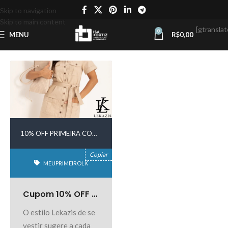
Skip to navigation
Skip to main content
[gtranslat
0
MENU
R$
0,00
10% OFF PRIMEIRA COMPRA
Copiar
MEUPRIMEIROLK
Cupom 10% OFF na Lekazis
O estilo Lekazis de se
vestir sugere a cada