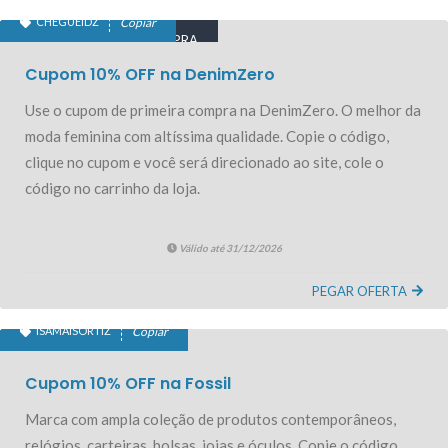
CHEGUEIDZ
Copiar
10% OFF PRIMEIRA COMPRA
Cupom 10% OFF na DenimZero
Use o cupom de primeira compra na DenimZero. O melhor da
moda feminina com altíssima qualidade. Copie o código,
clique no cupom e você será direcionado ao site, cole o
código no carrinho da loja.
Válido até 31/12/2026
PEGAR OFERTA
ISAMAISORTIZ
Copiar
10% OFF EXCLUSIVO
Cupom 10% OFF na Fossil
Marca com ampla coleção de produtos contemporâneos,
relógios, carteiras, bolsas, joias e óculos. Copie o código,