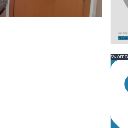
Válido 
PEGA
5% OFF E