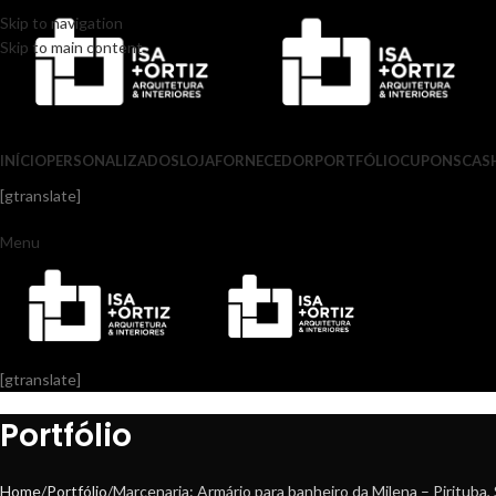
Skip to navigation
Skip to main content
INÍCIO
PERSONALIZADOS
LOJA
FORNECEDOR
PORTFÓLIO
CUPONS
CAS
[gtranslate]
Menu
[gtranslate]
Portfólio
Home
Portfólio
Marcenaria: Armário para banheiro da Milena – Pirituba,