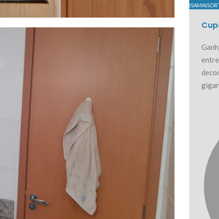
ISAMAISOR
Cup
Ganhe
entre
decor
gigan