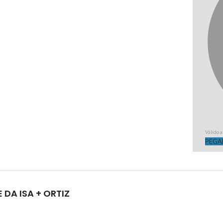
Válido 
PEGA
DA ISA + ORTIZ