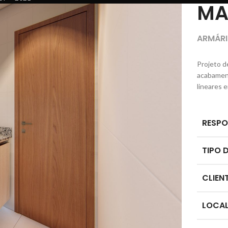
MA
ARMÁRI
Projeto de
acabamen
lineares 
RESPO
TIPO 
CLIEN
LOCA