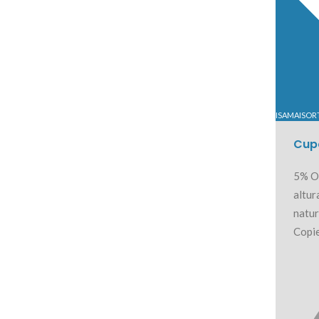
ISAMAISOR
Cup
5% O
altur
natur
Copie