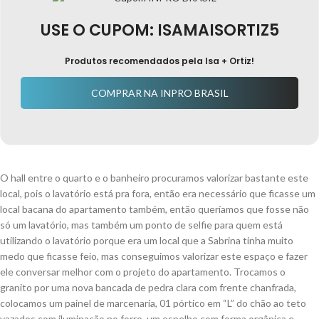
USE O CUPOM:
ISAMAISORTIZ5
Produtos recomendados pela Isa + Ortiz!
COMPRAR NA INPRO BRASIL
O hall entre o quarto e o banheiro procuramos valorizar bastante este
local, pois o lavatório está pra fora, então era necessário que ficasse um
local bacana do apartamento também, então queríamos que fosse não
só um lavatório, mas também um ponto de selfie para quem está
utilizando o lavatório porque era um local que a Sabrina tinha muito
medo que ficasse feio, mas conseguimos valorizar este espaço e fazer
ele conversar melhor com o projeto do apartamento. Trocamos o
granito por uma nova bancada de pedra clara com frente chanfrada,
colocamos um painel de marcenaria, 01 pórtico em “L” do chão ao teto
vazados com iluminação no forro, um espelho com forma orgânica e