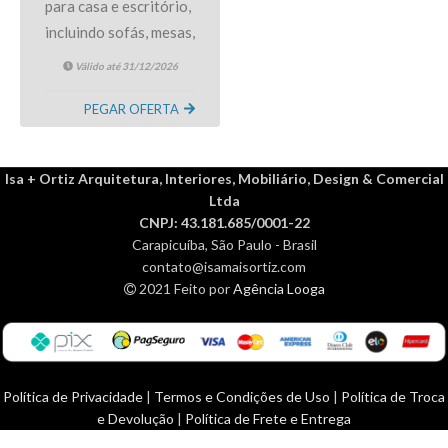
para casa e escritório,
incluindo sofás, mesas,
cadeiras e itens de
Válido até 31/12/2026
decoração. Ao clicar
no cupom você será
PEGAR OFERTA
direcionado ao site.
Isa + Ortiz Arquitetura, Interiores, Mobiliário, Design & Comercial
Ltda
CNPJ: 43.181.685/0001-22
Carapicuíba, São Paulo - Brasil
contato@isamaisortiz.com
2021 Feito por
Agência Looga
Política de Privacidade
|
Termos e Condições de Uso
|
Política de Troca
e Devolução
|
Política de Frete e Entrega