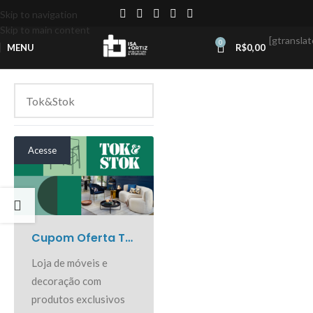
Skip to navigation
Skip to main content
[gtranslat
0
MENU
R$
0,00
Acesse
Cupom Oferta Tok&Stok
Loja de móveis e
decoração com
produtos exclusivos