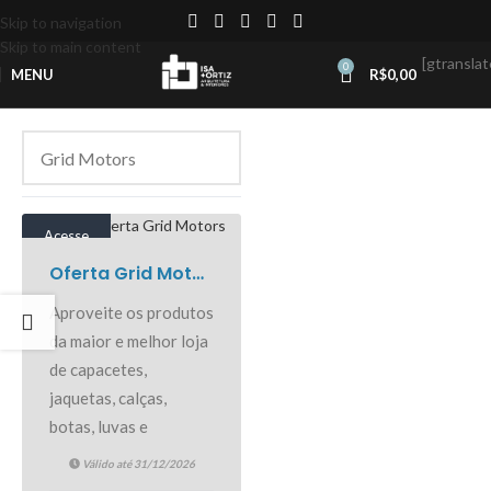
Skip to navigation
Skip to main content
[gtranslat
0
MENU
R$
0,00
Acesse
Oferta Grid Motors
Aproveite os produtos
da maior e melhor loja
de capacetes,
jaquetas, calças,
botas, luvas e
acessórios para
Válido até 31/12/2026
motociclistas. Ao