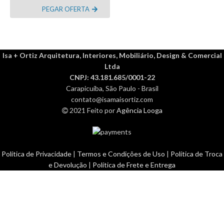
clicar no cupom você
PEGAR OFERTA
será direcionado ao
site.
Isa + Ortiz Arquitetura, Interiores, Mobiliário, Design & Comercial
Ltda
CNPJ: 43.181.685/0001-22
Carapicuíba, São Paulo - Brasil
contato@isamaisortiz.com
2021 Feito por
Agência Looga
Política de Privacidade
|
Termos e Condições de Uso
|
Política de Troca
e Devolução
|
Política de Frete e Entrega