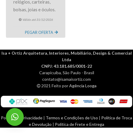
relógios, carteiras,
bolsas, joias e óculos.
Copie o código, clique
Válido até 31/12/2026
no cupom e você será
direcionado ao site,
PEGAR OFERTA
cole o código no
carrinho! Cupom não
Isa + Ortiz Arquitetura, Interiores, Mobiliário, Design & Comercial
acumulativo.
Ltda
CNPJ: 43.181.685/0001-22
Carapicuíba, São Paulo - Brasil
contato@isamaisortiz.com
2021 Feito por
Agência Looga
Política de Privacidade
|
Termos e Condições de Uso
|
Política de Troca
e Devolução
|
Política de Frete e Entrega