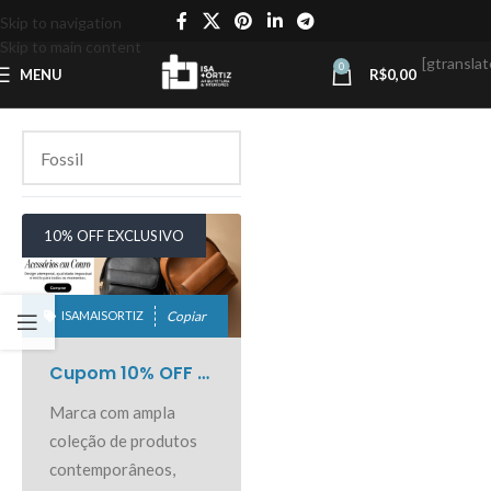
Skip to navigation
Skip to main content
[gtranslat
0
MENU
R$
0,00
10% OFF EXCLUSIVO
ISAMAISORTIZ
Copiar
Cupom 10% OFF na Fossil
Marca com ampla
coleção de produtos
contemporâneos,