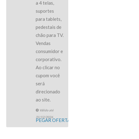
a 4 telas,
suportes
para tablets,
pedestais de
chão para TV.
Vendas
consumidor e
corporativo.
Ao clicar no
cupom você
será
direcionado
ao site.
Válido até
31/12/2026
PEGAR OFERTA