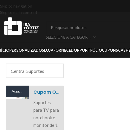
Skip to navigation
Skip to main content
SELECIONE A CATEGORIA
NÍCIO
PERSONALIZADOS
LOJA
FORNECEDOR
PORTFÓLIO
CUPONS
CASH
Cupom Oferta Central Suportes
Acesse
Suportes
para TV, para
notebook e
monitor de 1