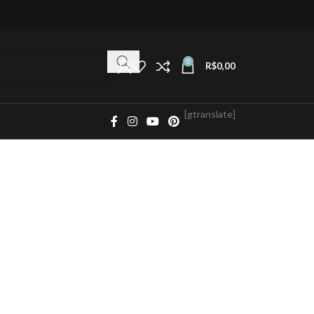
0
R$
0,00
[gtranslate]