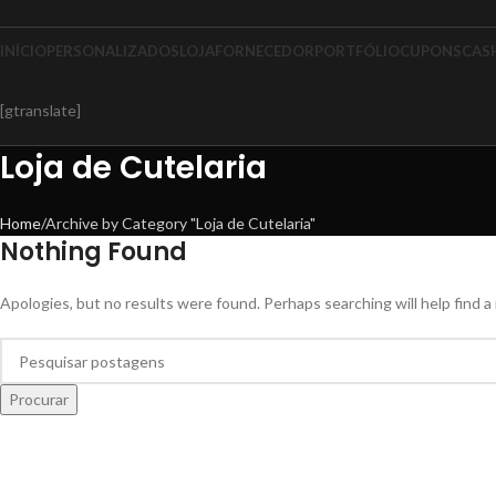
INÍCIO
PERSONALIZADOS
LOJA
FORNECEDOR
PORTFÓLIO
CUPONS
CAS
[gtranslate]
Loja de Cutelaria
Home
Archive by Category "Loja de Cutelaria"
Nothing Found
Apologies, but no results were found. Perhaps searching will help find a 
Procurar