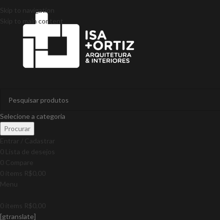
Skip to navigation
Skip to main content
Selecione a categoria
Procurar
Entrar / Cadastrar
0
Lista de desejos
0
Compare
0
items
R$
0,00
Menu
0
items
R$
0,00
[gtranslate]