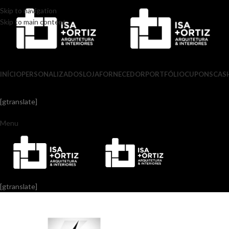
Skip to navigation
Skip to main content
INÍCIO
PERSONALIZADOS
LOJA
FORNECEDOR
PORTFÓLIO
CUPONS
CAS
[gtranslate]
Menu
[gtranslate]