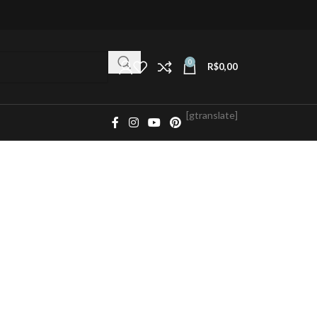
0
R$
0,00
[gtranslate]