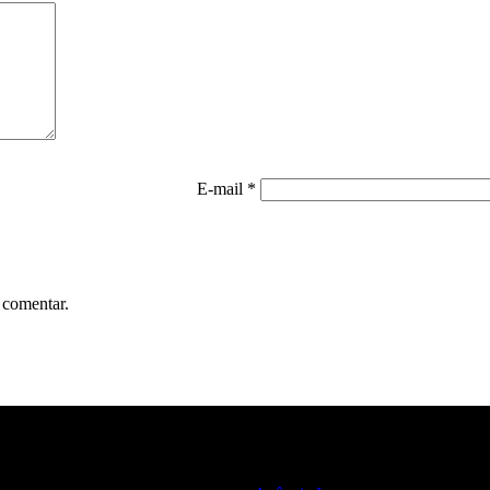
E-mail
*
 comentar.
 + Ortiz Arquitetura, Interiores, Mobiliário, Design & Comercial 
CNPJ: 43.181.685/0001-22
Carapicuíba, São Paulo - Brasil
contato@isamaisortiz.com