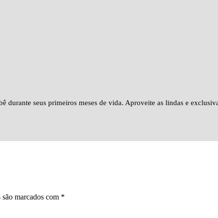
bê durante seus primeiros meses de vida. Aproveite as lindas e exclusi
s são marcados com
*