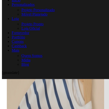
Início
Personalizados
Projeto Personalizado
Móvel Planejado
Loja
Projeto Pronto
Loja Oficial
Fornecedor
Portfólio
Cupons
Cashback
Mais
Quem Somos
Mídia
Blog
[gtranslate]