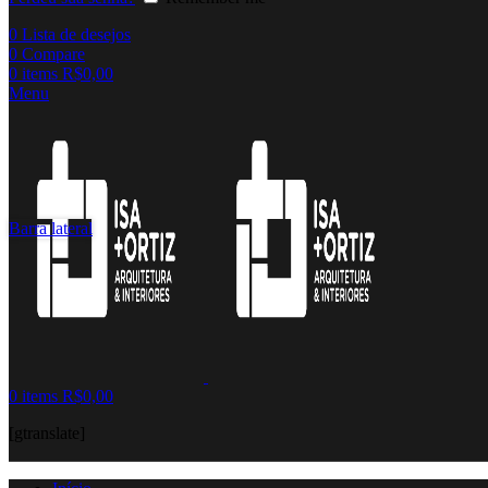
0
Lista de desejos
0
Compare
0
items
R$
0,00
Menu
Barra lateral
0
items
R$
0,00
[gtranslate]