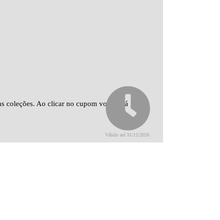
vas coleções. Ao clicar no cupom você será
Válido até 31/12/2026