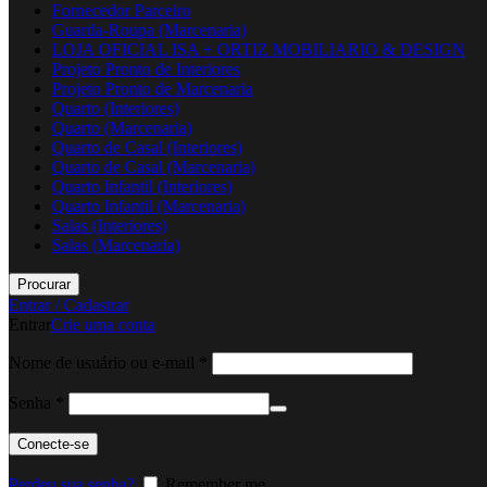
Fornecedor Parceiro
Guarda-Roupa (Marcenaria)
LOJA OFICIAL ISA + ORTIZ MOBILIARIO & DESIGN
Projeto Pronto de Interiores
Projeto Pronto de Marcenaria
Quarto (Interiores)
Quarto (Marcenaria)
Quarto de Casal (Interiores)
Quarto de Casal (Marcenaria)
Quarto Infantil (Interiores)
Quarto Infantil (Marcenaria)
Salas (Interiores)
Salas (Marcenaria)
Procurar
Entrar / Cadastrar
Entrar
Crie uma conta
Obrigatório
Nome de usuário ou e-mail
*
Obrigatório
Senha
*
Conecte-se
Perdeu sua senha?
Remember me