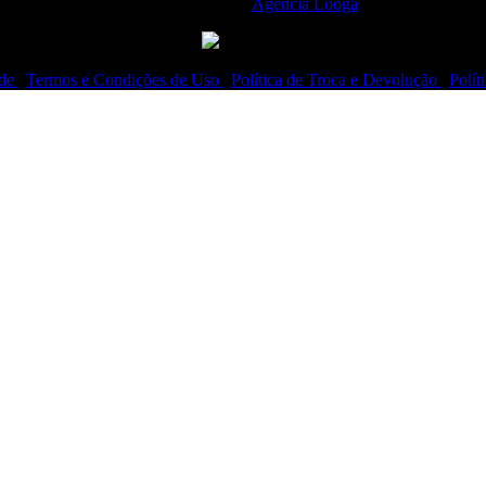
2021 Feito por
Agência Looga
ade
|
Termos e Condições de Uso
|
Política de Troca e Devolução
|
Polít