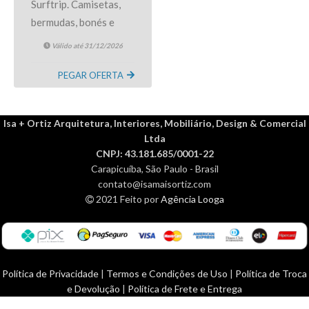
Surftrip. Camisetas,
bermudas, bonés e
muito mais das
Válido até 31/12/2026
melhores marcas do
surf e do skate. Ao
PEGAR OFERTA
clicar no cupom você
será direcionado ao
Isa + Ortiz Arquitetura, Interiores, Mobiliário, Design & Comercial
site.
Ltda
CNPJ: 43.181.685/0001-22
Carapicuíba, São Paulo - Brasil
contato@isamaisortiz.com
2021 Feito por
Agência Looga
Política de Privacidade
|
Termos e Condições de Uso
|
Política de Troca
e Devolução
|
Política de Frete e Entrega