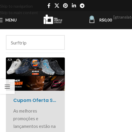
Skip to navigation
Skip to main content
[gtranslat
0
MENU
R$
0,00
Cupom Oferta Surftrip
As melhores
promoções e
lançamentos estão na