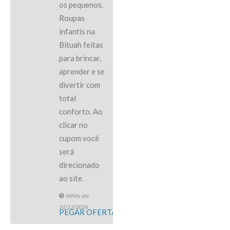
os pequenos.
Roupas
infantis na
Bituah feitas
para brincar,
aprender e se
divertir com
total
conforto. Ao
clicar no
cupom você
será
direcionado
ao site.
Válido até
31/12/2026
PEGAR OFERTA