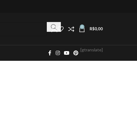
0
R$
0,00
[gtranslate]